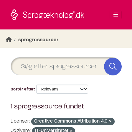
Skip to main content
sprogressourcer
Sortér efter
1 sprogressource fundet
Licenser:
Creative Commons Attribution 4.0
Udgivere:
IT-Universitetet