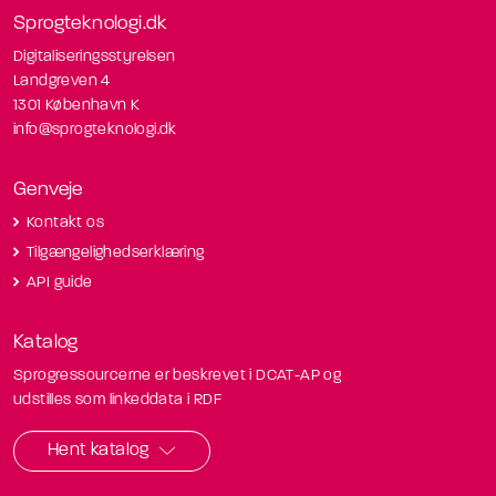
Sprogteknologi.dk
Digitaliseringsstyrelsen
Landgreven 4
1301 København K
info@sprogteknologi.dk
Genveje
Kontakt os
Tilgængelighedserklæring
API guide
Katalog
Sprogressourcerne er beskrevet i DCAT-AP og
udstilles som linkeddata i RDF
Hent katalog