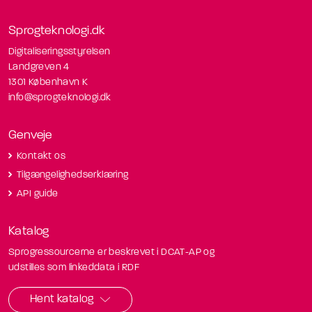
Sprogteknologi.dk
Digitaliseringsstyrelsen
Landgreven 4
1301 København K
info@sprogteknologi.dk
Genveje
Kontakt os
Tilgængelighedserklæring
API guide
Katalog
Sprogressourcerne er beskrevet i DCAT-AP og
udstilles som linkeddata i RDF
Hent katalog