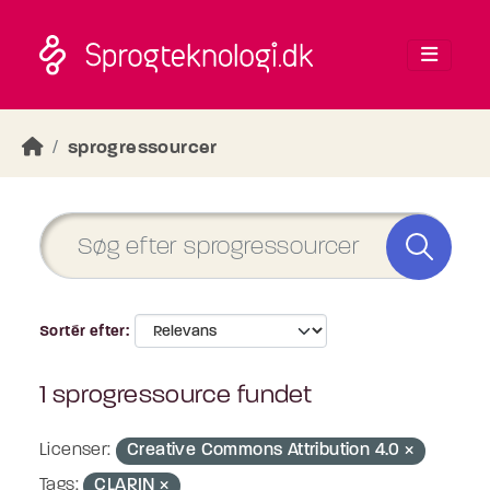
Skip to main content
sprogressourcer
Sortér efter
1 sprogressource fundet
Licenser:
Creative Commons Attribution 4.0
Tags:
CLARIN