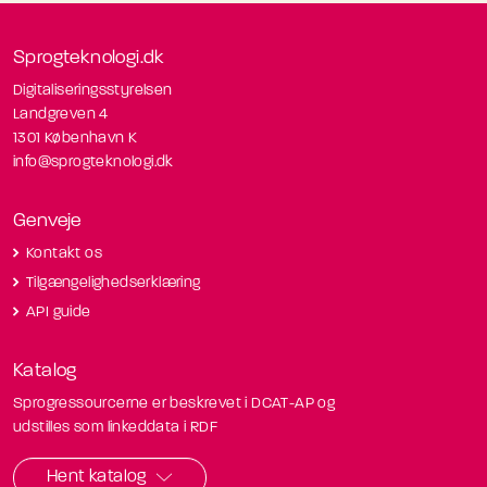
Sprogteknologi.dk
Digitaliseringsstyrelsen
Landgreven 4
1301 København K
info@sprogteknologi.dk
Genveje
Kontakt os
Tilgængelighedserklæring
API guide
Katalog
Sprogressourcerne er beskrevet i DCAT-AP og
udstilles som linkeddata i RDF
Hent katalog