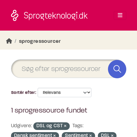
Skip to main content
sprogressourcer
Sortér efter
1 sprogressource fundet
Udgivere:
DSL og CST
Tags:
Dansk sentiment
Sentiment
DSL