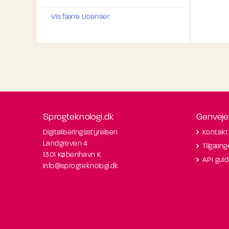
Vis færre Licenser
Sprogteknologi.dk
Genveje
Digitaliseringsstyrelsen
Kontakt
Landgreven 4
Tilgæng
1301 København K
API gui
info@sprogteknologi.dk