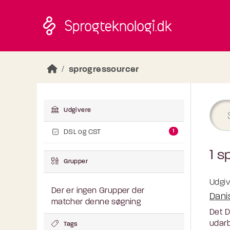
Skip to main content
sprogressourcer
Udgivere
1
DSL og CST
1 s
Grupper
Udgiv
Der er ingen Grupper der
Dani
matcher denne søgning
Det D
udarb
Tags