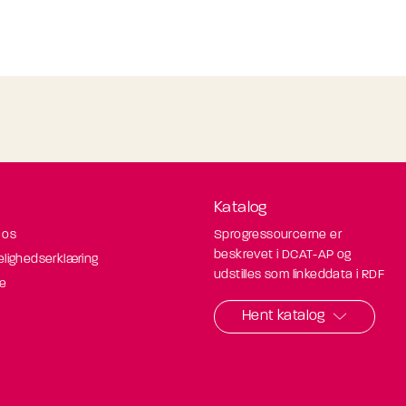
Katalog
 os
Sprogressourcerne er
beskrevet i DCAT-AP og
elighedserklæring
udstilles som linkeddata i RDF
de
Hent katalog