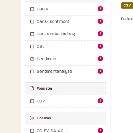
CSV
1
Dansk
Du kan
1
Dansk sentiment
1
Den Danske Ordbog
1
DSL
1
Sentiment
1
Sentimentanalyse
Formater
1
CSV
Licenser
1
CC-BY-SA-4.0 -...