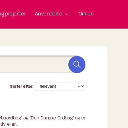
g projekter
Anvendelse
Om os
Sortér efter
ebsordbog" og "Den Danske Ordbog" og er
v eller...