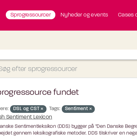
Sprogressourcer
Nyheder og events
Cases o
progressource fundet
ere:
DSL og CST
Tags:
Sentiment
sh Sentiment Lexicon
anske Sentimentleksikon (DDS) bygger på "Den Danske Begr
ejdet gennem leksikografiske metoder. DDS tilskriver en negati