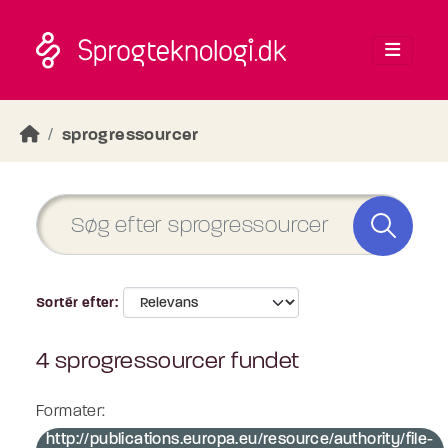
Skip to main content
sprogressourcer
Sortér efter
4 sprogressourcer fundet
Formater:
http://publications.europa.eu/resource/authority/file-