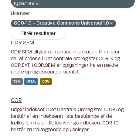
type/TSV
Licenser:
CC0-1.0 - Creative Commons Universal 1.0
Filtrér resultater
COR.SEM
COR.SEM tilføjer semantisk information til en stor
del af ordene i Det centrale ordregister COR-K og
COR.EXT. I COR.SEM er oplysninger fra en række
andre sprogressourcer samlet...
TSV
HTML
CSV
COR
Udgør indekset i Det Centrale Ordregister (COR) og
består af en indekseret liste bestående af de
fælles lemmaer i Retskrivningsordbogen. COR 1.0
består grundlæggende oplysninger...