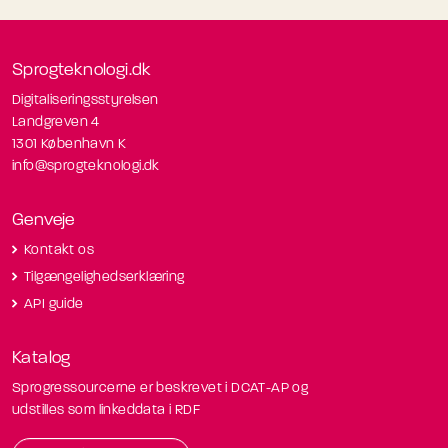
Sprogteknologi.dk
Digitaliseringsstyrelsen
Landgreven 4
1301 København K
info@sprogteknologi.dk
Genveje
Kontakt os
Tilgængelighedserklæring
API guide
Katalog
Sprogressourcerne er beskrevet i DCAT-AP og
udstilles som linkeddata i RDF