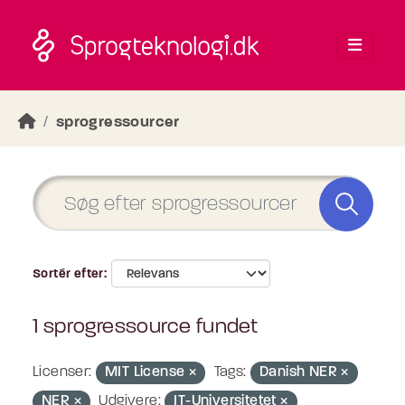
Skip to main content
sprogressourcer
Sortér efter
1 sprogressource fundet
Licenser:
MIT License
Tags:
Danish NER
NER
Udgivere:
IT-Universitetet