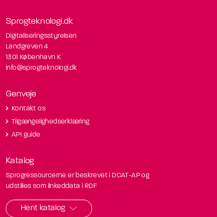
Sprogteknologi.dk
Digitaliseringsstyrelsen
Landgreven 4
1301 København K
info@sprogteknologi.dk
Genveje
Kontakt os
Tilgængelighedserklæring
API guide
Katalog
Sprogressourcerne er beskrevet i DCAT-AP og
udstilles som linkeddata i RDF
Hent katalog