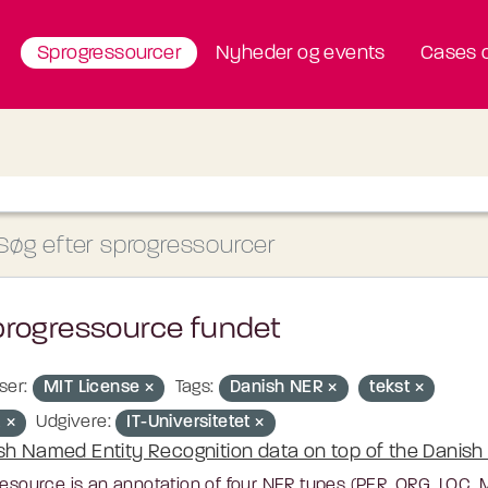
Sprogressourcer
Nyheder og events
Cases o
progressource fundet
ser:
MIT License
Tags:
Danish NER
tekst
R
Udgivere:
IT-Universitetet
sh Named Entity Recognition data on top of the Danish U
resource is an annotation of four NER types (PER, ORG, LOC,