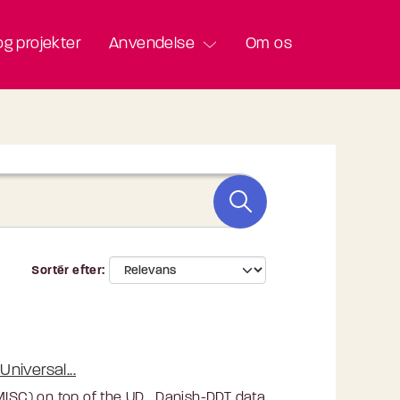
g projekter
Anvendelse
Om os
Sortér efter
niversal...
 MISC) on top of the UD_Danish-DDT data.