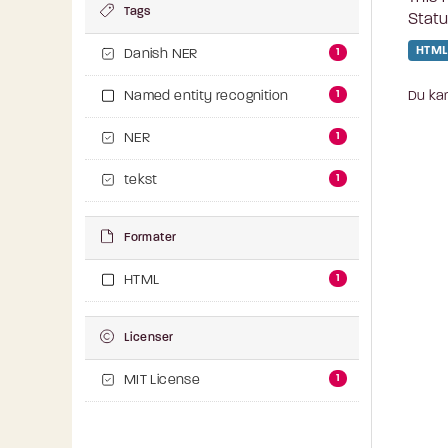
Tags
Statu
HTML
1
Danish NER
1
Du kan
Named entity recognition
1
NER
1
tekst
Formater
1
HTML
Licenser
1
MIT License