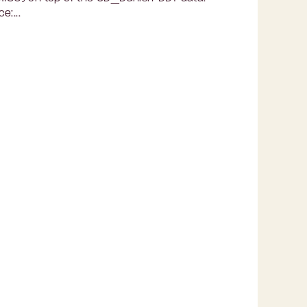
e:...