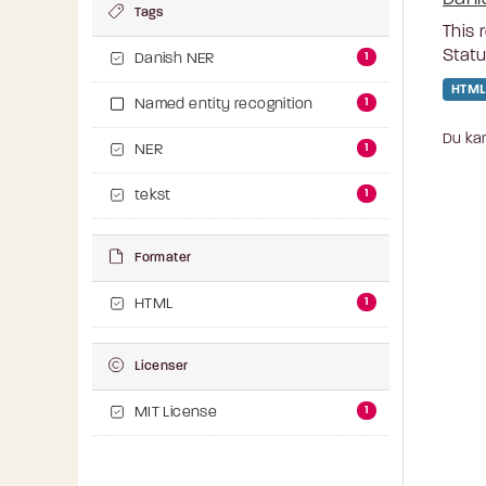
Tags
This 
Statu
1
Danish NER
HTML
1
Named entity recognition
Du kan
1
NER
1
tekst
Formater
1
HTML
Licenser
1
MIT License