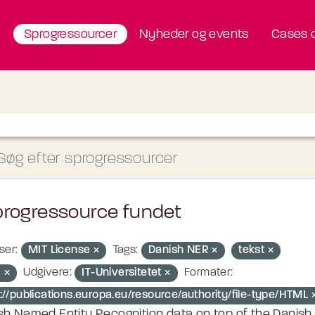
Sprogressourcer
Nyheder og events
Cases o
progressource fundet
ser:
MIT License
Tags:
Danish NER
tekst
R
Udgivere:
IT-Universitetet
Formater:
p://publications.europa.eu/resource/authority/file-type/HTML
sh Named Entity Recognition data on top of the Danish U