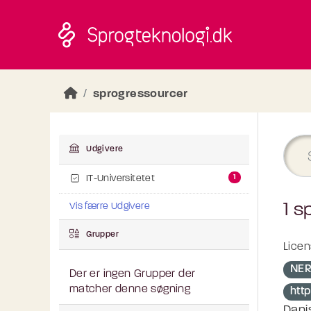
Skip to main content
sprogressourcer
Udgivere
1
IT-Universitetet
1 s
Vis færre Udgivere
Grupper
Licen
NE
Der er ingen Grupper der
matcher denne søgning
htt
Dani