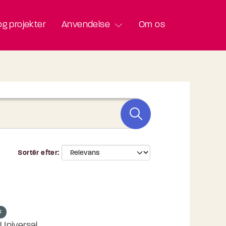
g projekter
Anvendelse
Om os
Sortér efter
niversal...