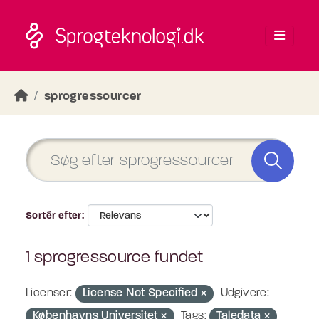
Skip to main content
sprogressourcer
Sortér efter
1 sprogressource fundet
Licenser:
License Not Specified
Udgivere:
Københavns Universitet
Tags:
Taledata