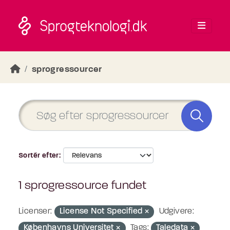
Skip to main content
sprogressourcer
Sortér efter
1 sprogressource fundet
Licenser:
License Not Specified
Udgivere:
Københavns Universitet
Tags:
Taledata