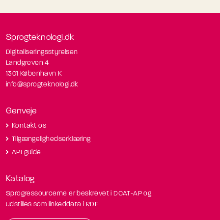
Sprogteknologi.dk
Digitaliseringsstyrelsen
Landgreven 4
1301 København K
info@sprogteknologi.dk
Genveje
Kontakt os
Tilgængelighedserklæring
API guide
Katalog
Sprogressourcerne er beskrevet i DCAT-AP og
udstilles som linkeddata i RDF