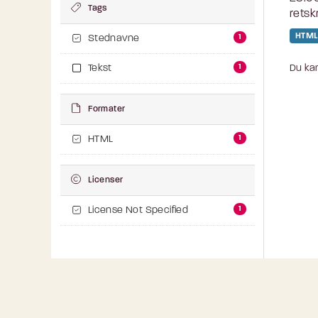
Tags
retsk
HTML
1
Stednavne
1
Du kan
Tekst
Formater
1
HTML
Licenser
1
License Not Specified