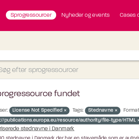
Sprogressourcer
Nyheder og events
Cases o
progressource fundet
ser:
License Not Specified
Tags:
Stednavne
Format
p://publications.europa.eu/resource/authority/file-type/HTML
riserede stednavne i Danmark
0 stednavne i Danmark der har en stavemåde som er autoris