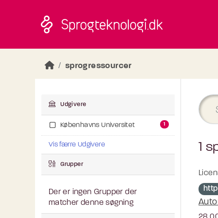
Skip to main content
sprogressourcer
Udgivere
1
Københavns Universitet
1 s
Vis færre Udgivere
Grupper
Licen
htt
Der er ingen Grupper der
Auto
matcher denne søgning
28.00