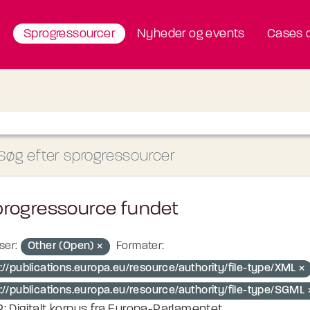
Sprogressourcer
Nyheder og events
Cases o
progressource fundet
ser:
Other (Open)
Formater:
://publications.europa.eu/resource/authority/file-type/XML
p://publications.europa.eu/resource/authority/file-type/SGML
: Digitalt korpus fra Europa-Parlamentet