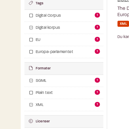
Tags
The D
Europ
1
Digital Corpus
XML
1
Digital korpus
Du kan
1
EU
1
Europa-parlamentet
Formater
1
SGML
1
Plain text
1
XML
Licenser