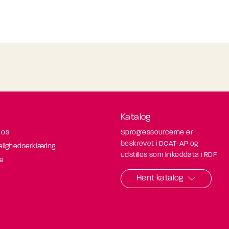
Katalog
 os
Sprogressourcerne er
beskrevet i DCAT-AP og
elighedserklæring
udstilles som linkeddata i RDF
de
Hent katalog