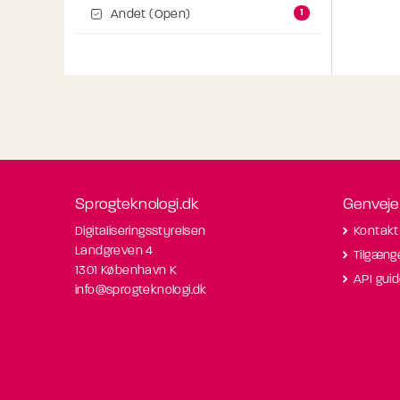
1
Andet (Open)
Sprogteknologi.dk
Genveje
Digitaliseringsstyrelsen
Kontakt
Landgreven 4
Tilgæng
1301 København K
API gui
info@sprogteknologi.dk