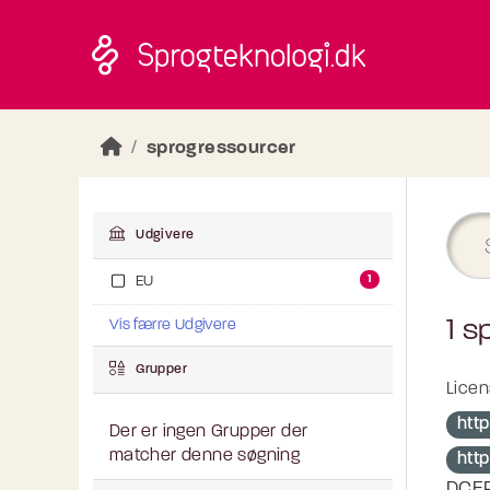
Skip to main content
sprogressourcer
Udgivere
1
EU
1 s
Vis færre Udgivere
Grupper
Licen
http
Der er ingen Grupper der
matcher denne søgning
htt
DCEP