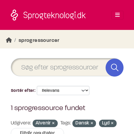
Skip to main content
sprogressourcer
Sortér efter
1 sprogressource fundet
Udgivere:
Alvenir
Tags:
Dansk
Lyd
Filtrér resultater