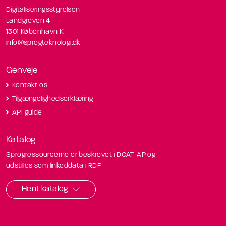
Digitaliseringsstyrelsen
Landgreven 4
1301 København K
info@sprogteknologi.dk
Genveje
Kontakt os
Tilgængelighedserklæring
API guide
Katalog
Sprogressourcerne er beskrevet i DCAT-AP og
udstilles som linkeddata i RDF
Hent katalog