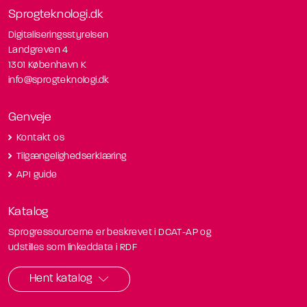
Sprogteknologi.dk
Digitaliseringsstyrelsen
Landgreven 4
1301 København K
info@sprogteknologi.dk
Genveje
Kontakt os
Tilgængelighedserklæring
API guide
Katalog
Sprogressourcerne er beskrevet i DCAT-AP og
udstilles som linkeddata i RDF
Hent katalog