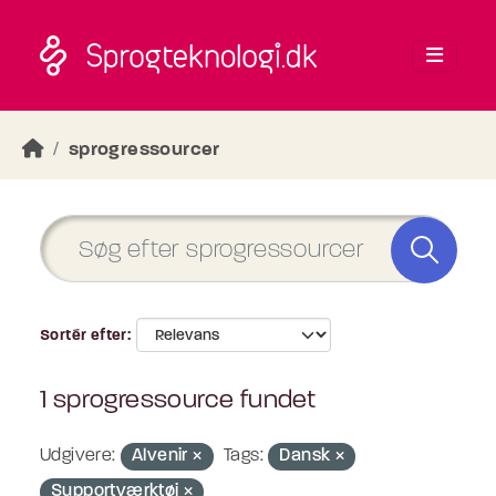
Skip to main content
sprogressourcer
Sortér efter
1 sprogressource fundet
Udgivere:
Alvenir
Tags:
Dansk
Supportværktøj