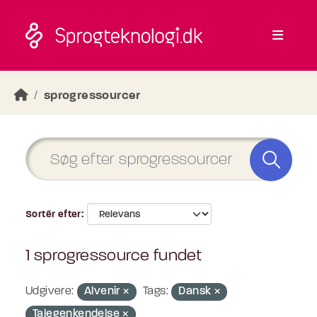
Skip to main content
sprogressourcer
Sortér efter
1 sprogressource fundet
Udgivere:
Alvenir
Tags:
Dansk
Talegenkendelse