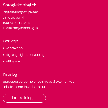
Sprogteknologi.dk
Digitaliseringsstyrelsen
Landgreven 4
1301 København K
info@sprogteknologi.dk
Genveje
Kontakt os
Tilgængelighedserklæring
API guide
Katalog
Sprogressourcerne er beskrevet i DCAT-AP og
udstilles som linkeddata i RDF
Hent katalog