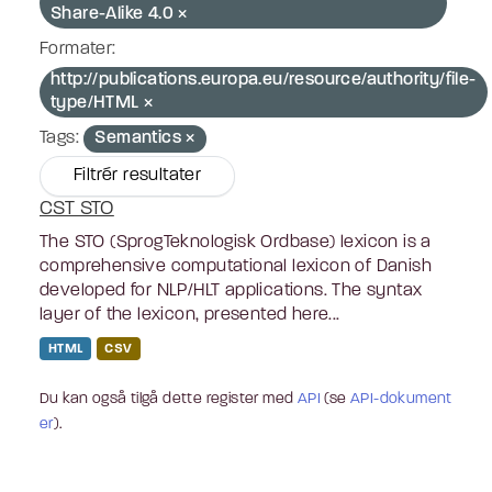
Share-Alike 4.0
Formater:
http://publications.europa.eu/resource/authority/file-
type/HTML
Tags:
Semantics
Filtrér resultater
CST STO
The STO (SprogTeknologisk Ordbase) lexicon is a
comprehensive computational lexicon of Danish
developed for NLP/HLT applications. The syntax
layer of the lexicon, presented here...
HTML
CSV
Du kan også tilgå dette register med
API
(se
API-dokument
er
).