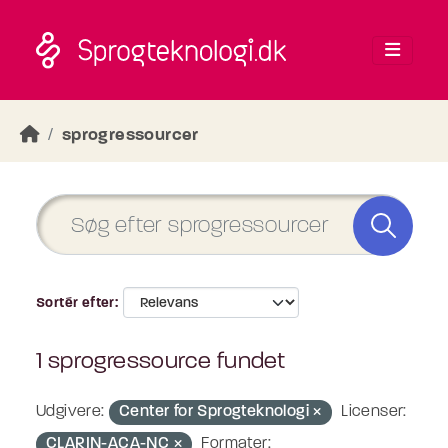
Skip to main content
sprogressourcer
Sortér efter
1 sprogressource fundet
Udgivere:
Center for Sprogteknologi
Licenser:
CLARIN-ACA-NC
Formater: