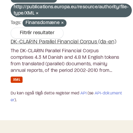
http://publications.europa.eu/resource/authority/file-
type/XML
Tags:
Finansdomæne
Filtrér resultater
DK-CLARIN Parallel Financial Corpus (da-en)
The DK-CLARIN Parallel Financial Corpus
comprises 4.3 M Danish and 4.8 M English tokens
from translated (parallel) documents, mainly
annual reports, of the period 2002-2010 from...
XML
Du kan også tilgå dette register med
API
(se
API-dokument
er
).