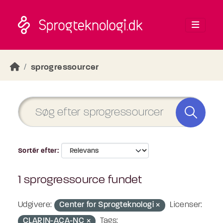
Skip to main content
sprogressourcer
Sortér efter
1 sprogressource fundet
Udgivere:
Center for Sprogteknologi
Licenser:
CLARIN-ACA-NC
Tags: