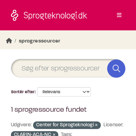
Skip to main content
sprogressourcer
Sortér efter
1 sprogressource fundet
Udgivere:
Center for Sprogteknologi
Licenser:
CLARIN-ACA-NC
Tags: