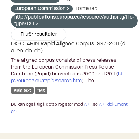
European Commission
Formater:
http://publications.europa.eu/resource/authority/file-
type/TXT
Filtrér resultater
DK-CLARIN Rapid Aligned Corpus 1993-2011 (d
a-en, da-de)
The aligned corpus consists of press releases
from the European Commission Press Relase
Database (Rapid) harvested in 2009 and 2011 (
htt
p://europa.eu/rapid/search.htm
). The...
Plain text
TMX
Du kan også tilgå dette register med
API
(se
API-dokument
er
).