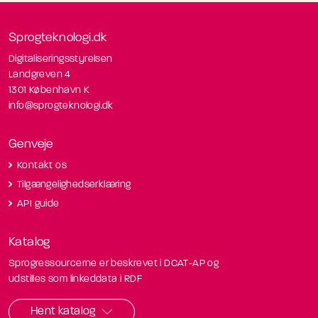
Sprogteknologi.dk
Digitaliseringsstyrelsen
Landgreven 4
1301 København K
info@sprogteknologi.dk
Genveje
Kontakt os
Tilgængelighedserklæring
API guide
Katalog
Sprogressourcerne er beskrevet i DCAT-AP og
udstilles som linkeddata i RDF
Hent katalog