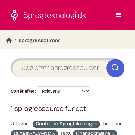
Skip to main content
sprogressourcer
Sortér efter
1 sprogressource fundet
Udgivere:
Center for Sprogteknologi
Licenser:
CLARIN-ACA-NC
Tags:
Finansdomæne