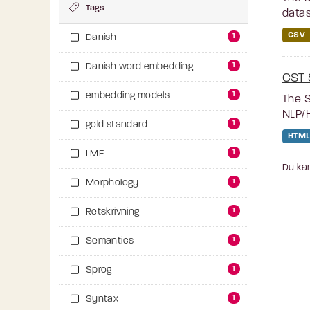
Tags
datas
CSV
1
Danish
1
Danish word embedding
CST 
1
embedding models
The S
NLP/H
1
gold standard
HTML
1
LMF
Du kan
1
Morphology
1
Retskrivning
1
Semantics
1
Sprog
1
Syntax