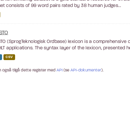
et consists of 99 word pairs rated by 38 human judges...
STO
TO (SprogTeknologisk Ordbase) lexicon is a comprehensive c
LT applications. The syntax layer of the lexicon, presented he
CSV
 også tilgå dette register med
API
(se
API-dokumenter
).