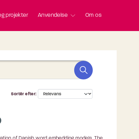
g projekter
Anvendelse
Om os
Sortér efter
aluation of Danish word embedding models. The