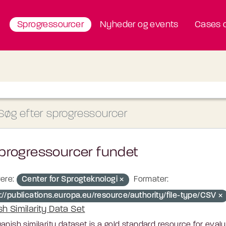
Sprogressourcer
Nyheder og events
Cases o
progressourcer fundet
ere:
Center for Sprogteknologi
Formater:
://publications.europa.eu/resource/authority/file-type/CSV
sh Similarity Data Set
anish similarity dataset is a gold standard resource for ev