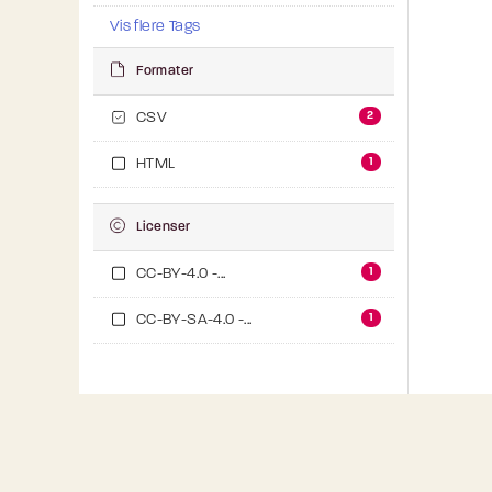
Vis flere Tags
Formater
2
CSV
1
HTML
Licenser
1
CC-BY-4.0 -...
1
CC-BY-SA-4.0 -...