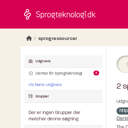
Skip to main content
sprogressourcer
Udgivere
2
Center for Sprogteknologi
2 s
Vis færre Udgivere
Grupper
Udgiv
http
Der er ingen Grupper der
Dani
matcher denne søgning
The D