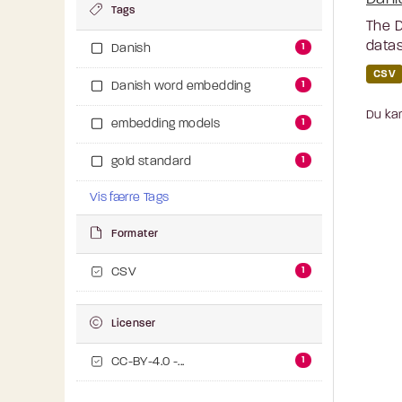
Tags
The D
datas
1
Danish
CSV
1
Danish word embedding
Du kan
1
embedding models
1
gold standard
Vis færre Tags
Formater
1
CSV
Licenser
1
CC-BY-4.0 -...