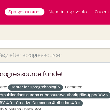
Sprogressourcer
Nyheder og events
Cases o
progressource fundet
ere:
Center for Sprogteknologi
Formater:
://publications.europa.eu/resource/authority/file-type/CSV
BY-4.0 - Creative Commons Attribution 4.0
sh Similarity Data Set