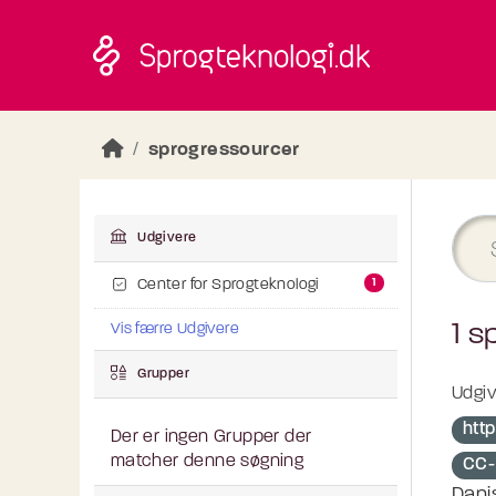
Skip to main content
sprogressourcer
Udgivere
1
Center for Sprogteknologi
1 s
Vis færre Udgivere
Grupper
Udgiv
http
Der er ingen Grupper der
matcher denne søgning
CC-
Dani