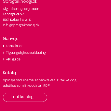
Sprogteknologi.dk
Digitaliseringsstyrelsen
Landgreven 4
1301 København K
info@sprogteknologi.dk
Genveje
Kontakt os
Tilgængelighedserklæring
API guide
Katalog
Sprogressourcerne er beskrevet i DCAT-AP og
udstilles som linkeddata i RDF
Hent katalog