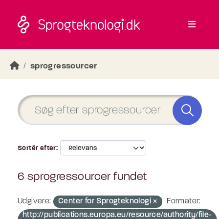
Skip to main content
sprogressourcer
Sortér efter
6 sprogressourcer fundet
Udgivere:
Center for Sprogteknologi
Formater:
http://publications.europa.eu/resource/authority/file-