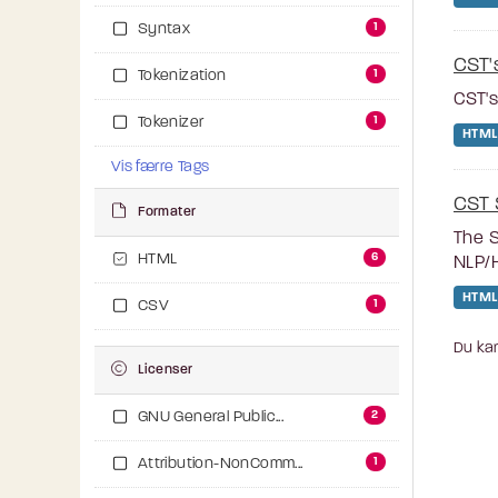
1
Syntax
CST'
1
Tokenization
CST's
1
Tokenizer
HTML
Vis færre Tags
CST 
Formater
The S
6
HTML
NLP/H
HTML
1
CSV
Du kan
Licenser
2
GNU General Public...
1
Attribution-NonComm...