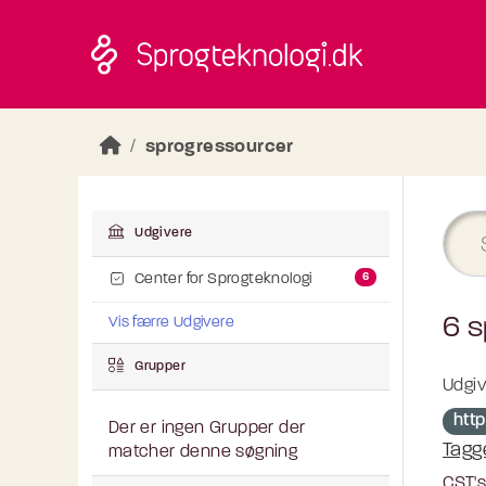
Skip to main content
sprogressourcer
Udgivere
6
Center for Sprogteknologi
6 s
Vis færre Udgivere
Grupper
Udgiv
htt
Der er ingen Grupper der
Tagg
matcher denne søgning
CST's