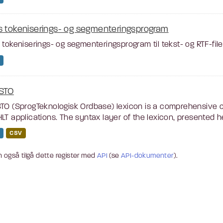
s tokeniserings- og segmenteringsprogram
 tokeniserings- og segmenteringsprogram til tekst- og RTF-filer
STO
TO (SprogTeknologisk Ordbase) lexicon is a comprehensive c
LT applications. The syntax layer of the lexicon, presented he
CSV
 også tilgå dette register med
API
(se
API-dokumenter
).