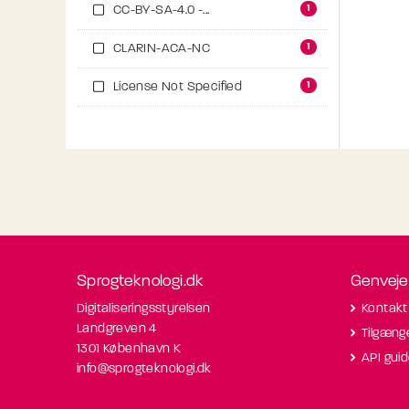
1
CC-BY-SA-4.0 -...
1
CLARIN-ACA-NC
1
License Not Specified
Sprogteknologi.dk
Genveje
Digitaliseringsstyrelsen
Kontakt
Landgreven 4
Tilgæng
1301 København K
API gui
info@sprogteknologi.dk