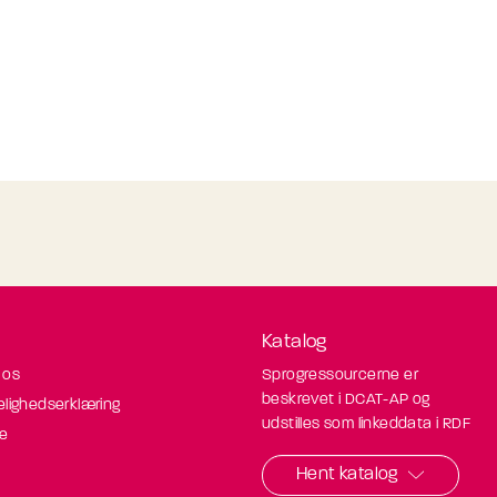
Katalog
 os
Sprogressourcerne er
beskrevet i DCAT-AP og
elighedserklæring
udstilles som linkeddata i RDF
de
Hent katalog