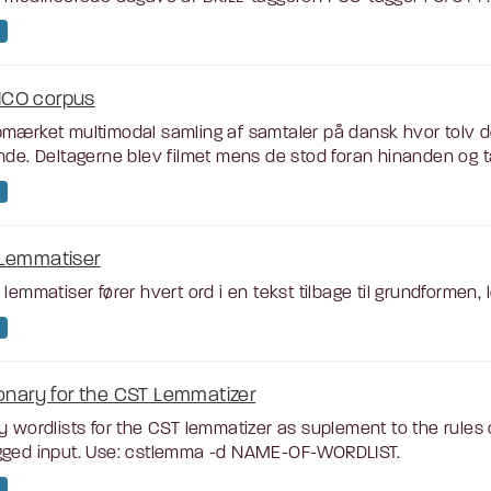
CO corpus
mærket multimodal samling af samtaler på dansk hvor tolv d
nde. Deltagerne blev filmet mens de stod foran hinanden og tal
Lemmatiser
 lemmatiser fører hvert ord i en tekst tilbage til grundformen,
ionary for the CST Lemmatizer
y wordlists for the CST lemmatizer as suplement to the rules
gged input. Use: cstlemma -d NAME-OF-WORDLIST.