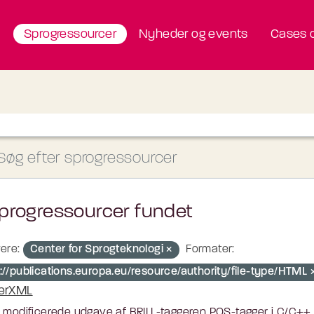
Sprogressourcer
Nyheder og events
Cases o
progressourcer fundet
ere:
Center for Sprogteknologi
Formater:
p://publications.europa.eu/resource/authority/file-type/HTML
erXML
 modificerede udgave af BRILL-taggeren POS-tagger i C/C++.