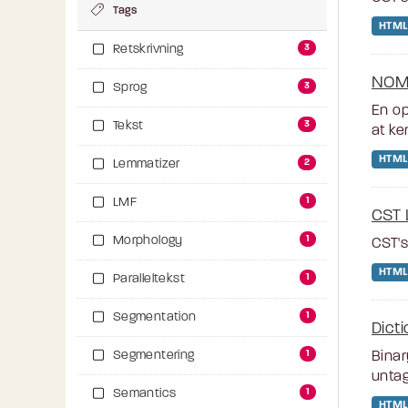
Tags
HTML
3
Retskrivning
NOM
3
Sprog
En op
3
Tekst
at ke
HTML
2
Lemmatizer
1
LMF
CST 
1
Morphology
CST's
HTML
1
Paralleltekst
1
Segmentation
Dict
1
Segmentering
Binar
unta
1
Semantics
HTML