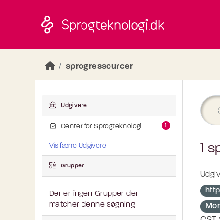
Skip to main content
sprogressourcer
Udgivere
1
Center for Sprogteknologi
1 s
Vis færre Udgivere
Grupper
Udgiv
htt
Der er ingen Grupper der
matcher denne søgning
Mor
CST 