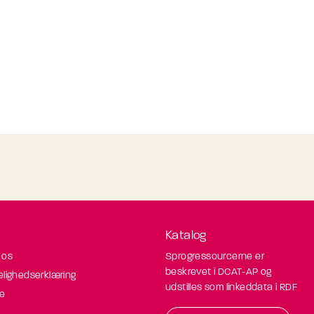
Katalog
 os
Sprogressourcerne er
beskrevet i DCAT-AP og
elighedserklæring
udstilles som linkeddata i RDF
de