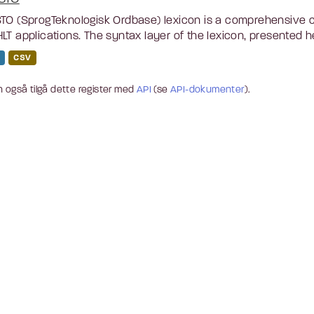
TO (SprogTeknologisk Ordbase) lexicon is a comprehensive c
LT applications. The syntax layer of the lexicon, presented he
CSV
 også tilgå dette register med
API
(se
API-dokumenter
).