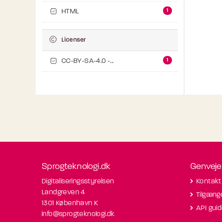
1
HTML
Licenser
1
CC-BY-SA-4.0 -...
Sprogteknologi.dk
Genveje
Digitaliseringsstyrelsen
Kontakt
Landgreven 4
Tilgæng
1301 København K
API gui
info@sprogteknologi.dk