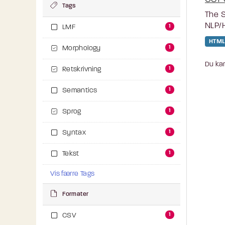
Tags
The S
NLP/H
1
LMF
HTML
1
Morphology
Du kan
1
Retskrivning
1
Semantics
1
Sprog
1
Syntax
1
Tekst
Vis færre Tags
Formater
1
CSV