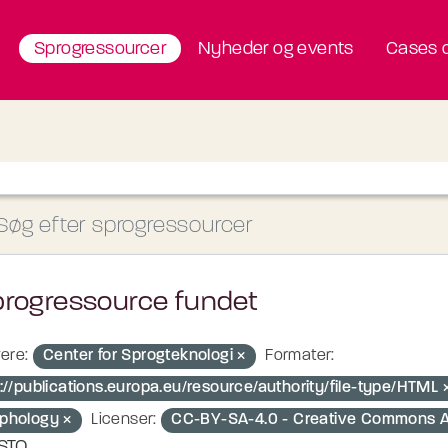
Sprogressourcer
Nyheder og events
Cases o
progressource fundet
ere:
Center for Sprogteknologi
Formater:
p://publications.europa.eu/resource/authority/file-type/HTML
phology
Licenser:
CC-BY-SA-4.0 - Creative Commons Att
STO