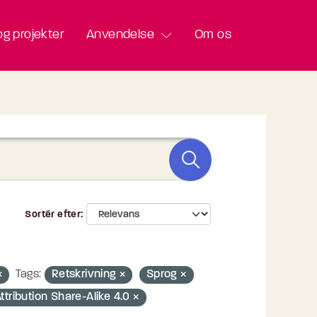
g projekter
Anvendelse
Om os
Sortér efter
Tags:
Retskrivning
Sprog
ribution Share-Alike 4.0