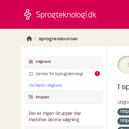
Skip to main content
sprogressourcer
Udgivere
1
Center for Sprogteknologi
1 s
Vis færre Udgivere
Grupper
Udgiv
htt
Der er ingen Grupper der
matcher denne søgning
http