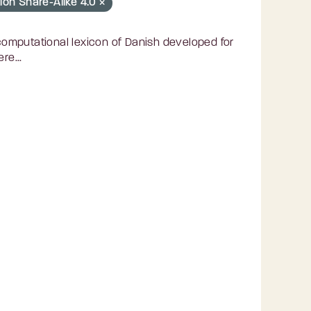
ion Share-Alike 4.0
omputational lexicon of Danish developed for
re...