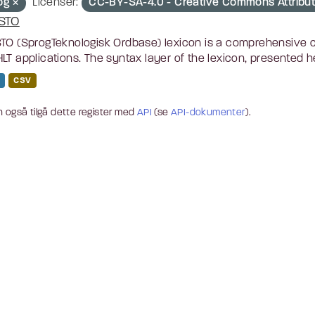
og
Licenser:
CC-BY-SA-4.0 - Creative Commons Attribut
STO
TO (SprogTeknologisk Ordbase) lexicon is a comprehensive c
LT applications. The syntax layer of the lexicon, presented he
CSV
 også tilgå dette register med
API
(se
API-dokumenter
).