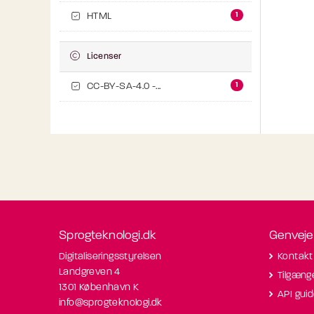
1
HTML
Licenser
1
CC-BY-SA-4.0 -...
Sprogteknologi.dk
Genveje
Digitaliseringsstyrelsen
Kontakt
Landgreven 4
Tilgæng
1301 København K
API gui
info@sprogteknologi.dk