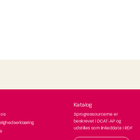
Katalog
 os
Sprogressourcerne er
beskrevet i DCAT-AP og
elighedserklæring
udstilles som linkeddata i RDF
de