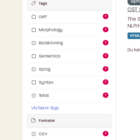
Spr
Tags
CST 
1
LMF
The S
NLP/H
1
Morphology
HTML
1
Retskrivning
Du kan
1
Semantics
1
Sprog
1
Syntax
1
Tekst
Vis færre Tags
Formater
1
CSV