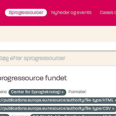
Sprogressourcer
Nyheder og events
Cases o
progressource fundet
ere:
Center for Sprogteknologi
Formater:
p://publications.europa.eu/resource/authority/file-type/HTML
://publications.europa.eu/resource/authority/file-type/CSV