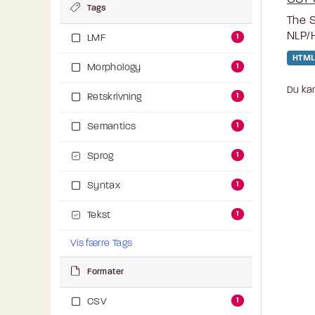
Tags
The S
NLP/H
1
LMF
HTML
1
Morphology
Du kan
1
Retskrivning
1
Semantics
1
Sprog
1
Syntax
1
Tekst
Vis færre Tags
Formater
1
CSV