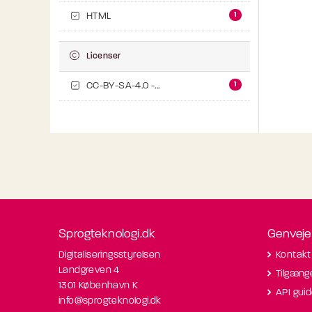
1
HTML
Licenser
1
CC-BY-SA-4.0 -...
Sprogteknologi.dk
Genveje
Digitaliseringsstyrelsen
Kontakt
Landgreven 4
Tilgæng
1301 København K
API gui
info@sprogteknologi.dk