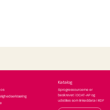
Katalog
 os
Sprogressourcerne er
beskrevet i DCAT-AP og
elighedserklæring
udstilles som linkeddata i RDF
de