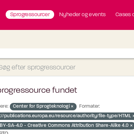
Sprogressourcer
Nyheder og events
Cases o
progressource fundet
ere:
Center for Sprogteknologi
Formater:
p://publications.europa.eu/resource/authority/file-type/HTML
BY-SA-4.0 - Creative Commons Attribution Share-Alike 4.0
STO