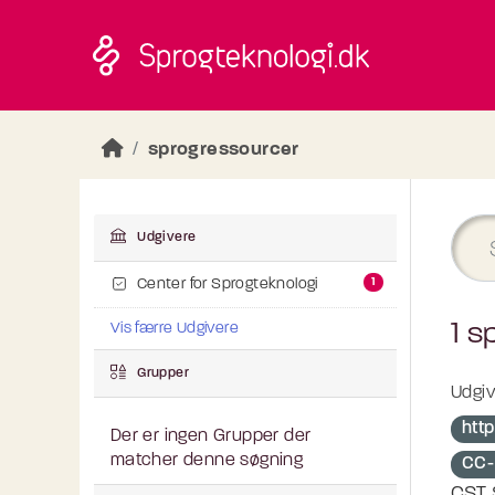
Skip to main content
sprogressourcer
Udgivere
1
Center for Sprogteknologi
1 s
Vis færre Udgivere
Grupper
Udgiv
htt
Der er ingen Grupper der
matcher denne søgning
CC-
CST 