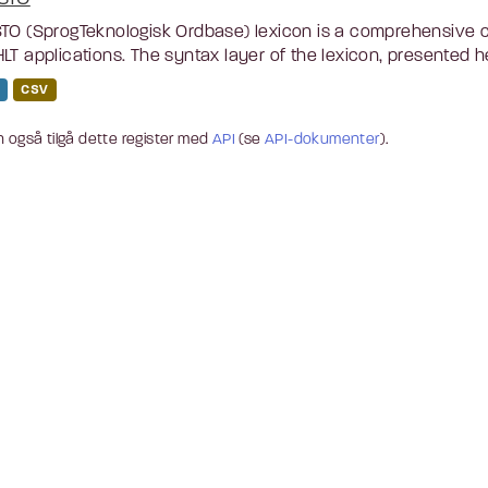
TO (SprogTeknologisk Ordbase) lexicon is a comprehensive c
LT applications. The syntax layer of the lexicon, presented he
CSV
 også tilgå dette register med
API
(se
API-dokumenter
).