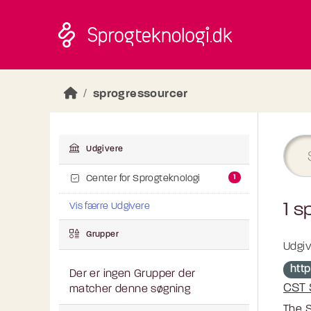
Skip to main content
sprogressourcer
Udgivere
1
Center for Sprogteknologi
1 s
Vis færre Udgivere
Grupper
Udgiv
htt
Der er ingen Grupper der
CST 
matcher denne søgning
The S