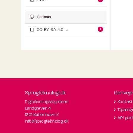
HTML
Licenser
1
CC-BY-SA-4.0 -...
Sprogteknologi.dk
Genveje
Digitaliseringsstyrelsen
Kontakt
Landgreven 4
Tilgæng
1301 København K
API gui
info@sprogteknologi.dk