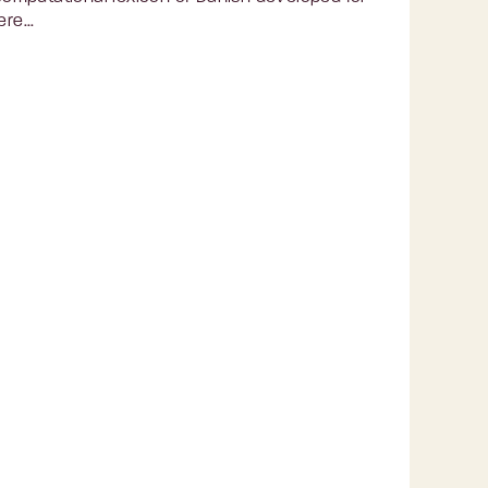
re...