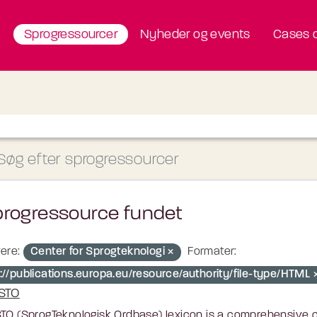
Sprogressourcer
Nyheder og events
Cases o
progressource fundet
ere:
Center for Sprogteknologi
Formater:
p://publications.europa.eu/resource/authority/file-type/HTML
STO
TO (SprogTeknologisk Ordbase) lexicon is a comprehensive c