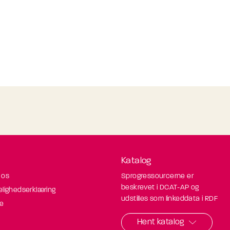
Katalog
 os
Sprogressourcerne er
beskrevet i DCAT-AP og
elighedserklæring
udstilles som linkeddata i RDF
de
Hent katalog