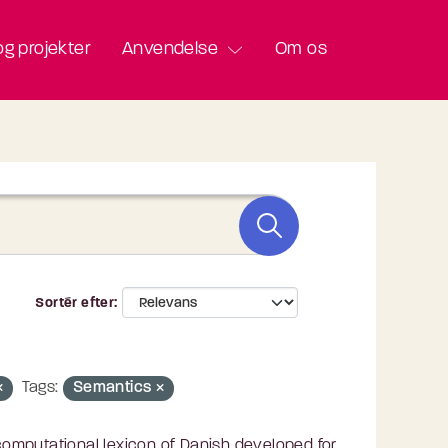
g projekter
Anvendelse
Om os
Sortér efter
Tags:
Semantics
omputational lexicon of Danish developed for