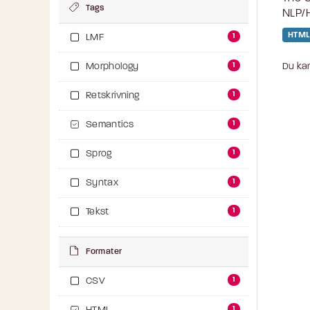
Tags
NLP/H
HTML
1
LMF
1
Du kan
Morphology
1
Retskrivning
1
Semantics
1
Sprog
1
Syntax
1
Tekst
Formater
1
CSV
1