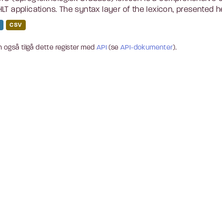
LT applications. The syntax layer of the lexicon, presented he
CSV
 også tilgå dette register med
API
(se
API-dokumenter
).