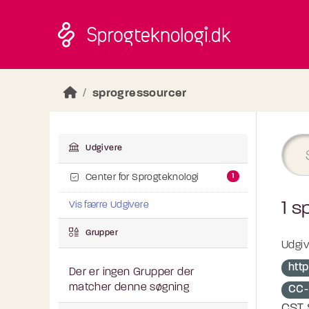
Skip to main content
sprogressourcer
Udgivere
1
Center for Sprogteknologi
1 s
Vis færre Udgivere
Grupper
Udgiv
htt
Der er ingen Grupper der
matcher denne søgning
CC-
CST 