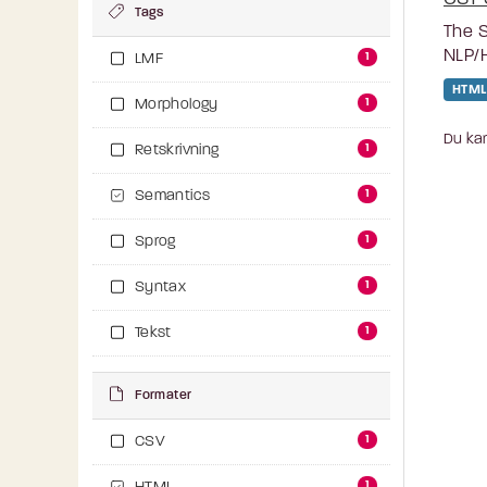
Tags
The S
NLP/H
1
LMF
HTML
1
Morphology
Du kan
1
Retskrivning
1
Semantics
1
Sprog
1
Syntax
1
Tekst
Formater
1
CSV
1