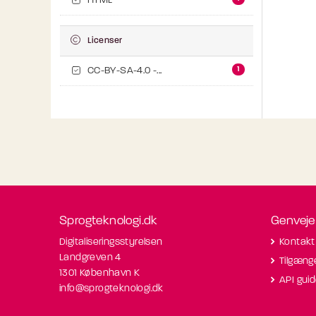
HTML
Licenser
1
CC-BY-SA-4.0 -...
Sprogteknologi.dk
Genveje
Digitaliseringsstyrelsen
Kontakt
Landgreven 4
Tilgæng
1301 København K
API gui
info@sprogteknologi.dk