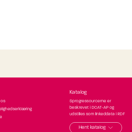
Katalog
 os
Sprogressourcerne er
beskrevet i DCAT-AP og
elighedserklæring
udstilles som linkeddata i RDF
de
Hent katalog