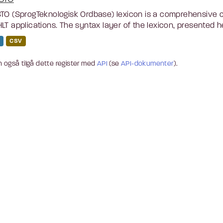
TO (SprogTeknologisk Ordbase) lexicon is a comprehensive c
LT applications. The syntax layer of the lexicon, presented he
CSV
 også tilgå dette register med
API
(se
API-dokumenter
).