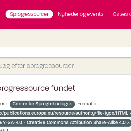
Sprogressourcer
Nyheder og events
Cases o
progressource fundet
ere:
Center for Sprogteknologi
Formater:
p://publications.europa.eu/resource/authority/file-type/HTML
BY-SA-4.0 - Creative Commons Attribution Share-Alike 4.0
STO