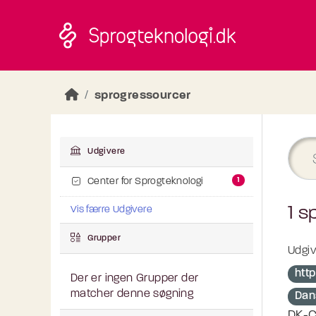
Skip to main content
sprogressourcer
Udgivere
1
Center for Sprogteknologi
1 s
Vis færre Udgivere
Grupper
Udgiv
http
Der er ingen Grupper der
matcher denne søgning
Dan
DK-C