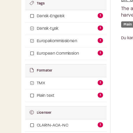
Tags
The a
harve
1
Dansk-Engelsk
Plain
1
Dansk-tysk
Du kan
1
Europakommissionen
1
European Commission
Formater
1
TMX
1
Plain text
Licenser
1
CLARIN-ACA-NC