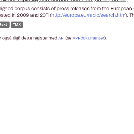
ligned corpus consists of press releases from the Europea
sted in 2009 and 2011 (
http://europa.eu/rapid/search.htm
). Th
 text
TMX
 også tilgå dette register med
API
(se
API-dokumenter
).