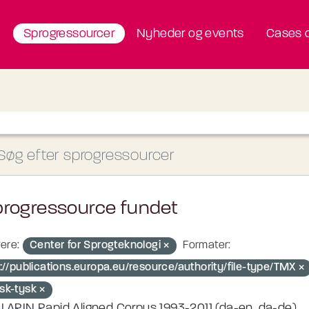
Sprogressourcer
Nyheder og events
Cases o
progressource fundet
ere:
Center for Sprogteknologi
Formater:
://publications.europa.eu/resource/authority/file-type/TMX
sk-tysk
LARIN Rapid Aligned Corpus 1993-2011 (da-en, da-de)