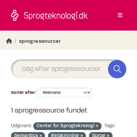
Skip to main content
sprogressourcer
Sortér efter
1 sprogressource fundet
Udgivere:
Center for Sprogteknologi
Tags:
Semantics
Retskrivning
Sprog