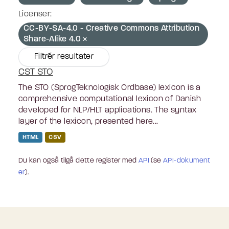
Licenser:
CC-BY-SA-4.0 - Creative Commons Attribution
Share-Alike 4.0
Filtrér resultater
CST STO
The STO (SprogTeknologisk Ordbase) lexicon is a
comprehensive computational lexicon of Danish
developed for NLP/HLT applications. The syntax
layer of the lexicon, presented here...
HTML
CSV
Du kan også tilgå dette register med
API
(se
API-dokument
er
).