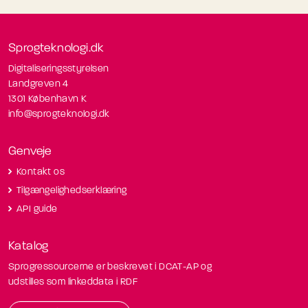
Sprogteknologi.dk
Digitaliseringsstyrelsen
Landgreven 4
1301 København K
info@sprogteknologi.dk
Genveje
Kontakt os
Tilgængelighedserklæring
API guide
Katalog
Sprogressourcerne er beskrevet i DCAT-AP og
udstilles som linkeddata i RDF