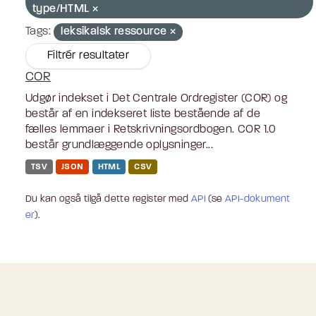
type/HTML
Tags:
leksikalsk ressource
Filtrér resultater
COR
Udgør indekset i Det Centrale Ordregister (COR) og
består af en indekseret liste bestående af de
fælles lemmaer i Retskrivningsordbogen. COR 1.0
består grundlæggende oplysninger...
TSV
JSON
HTML
CSV
Du kan også tilgå dette register med
API
(se
API-dokument
er
).