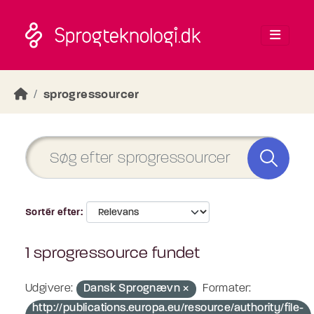
Skip to main content
sprogressourcer
Sortér efter
1 sprogressource fundet
Udgivere:
Dansk Sprognævn
Formater:
http://publications.europa.eu/resource/authority/file-