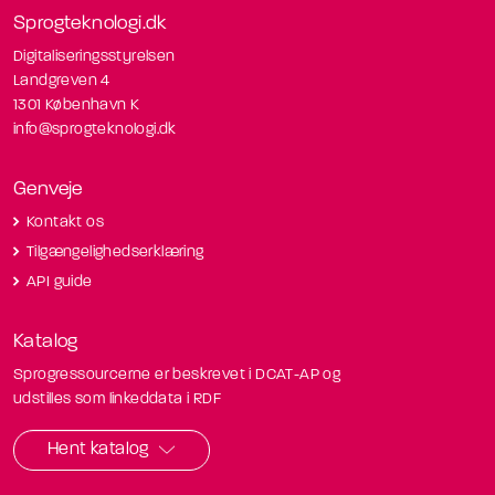
Sprogteknologi.dk
Digitaliseringsstyrelsen
Landgreven 4
1301 København K
info@sprogteknologi.dk
Genveje
Kontakt os
Tilgængelighedserklæring
API guide
Katalog
Sprogressourcerne er beskrevet i DCAT-AP og
udstilles som linkeddata i RDF
Hent katalog