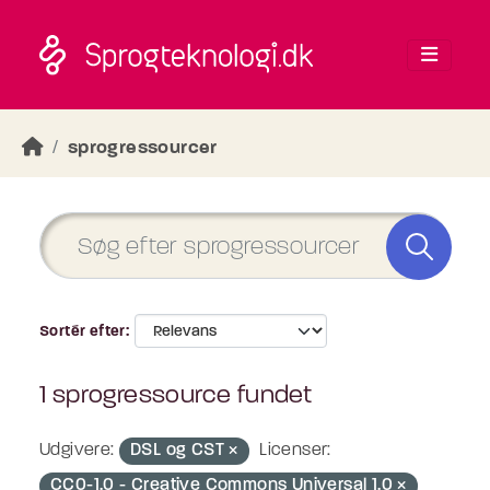
Skip to main content
sprogressourcer
Sortér efter
1 sprogressource fundet
Udgivere:
DSL og CST
Licenser:
CC0-1.0 - Creative Commons Universal 1.0