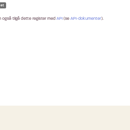
uet
 også tilgå dette register med
API
(se
API-dokumenter
).