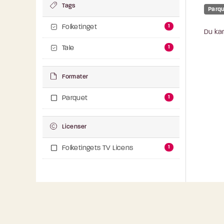
Tags
Parq
1
Folketinget
Du kan
1
Tale
Formater
1
Parquet
Licenser
1
Folketingets TV Licens