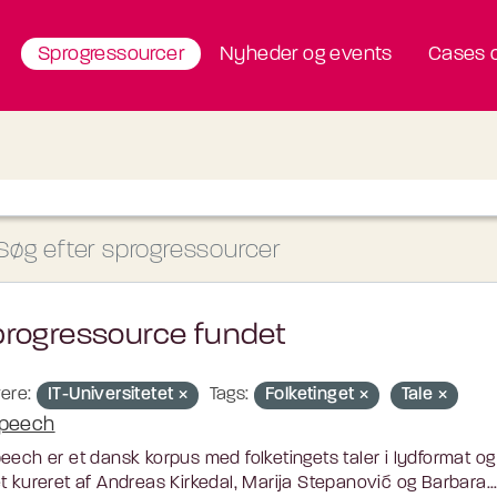
Sprogressourcer
Nyheder og events
Cases o
progressource fundet
ere:
IT-Universitetet
Tags:
Folketinget
Tale
peech
eech er et dansk korpus med folketingets taler i lydformat og
t kureret af Andreas Kirkedal, Marija Stepanović og Barbara..