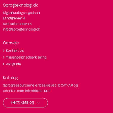
Sprogteknologi.dk
Digitaliseringsstyrelsen
Landgreven 4
1301 København K
info@sprogteknologi.dk
Genveje
Kontakt os
Tilgængelighedserklæring
API guide
Katalog
Sprogressourcerne er beskrevet i DCAT-AP og
udstilles som linkeddata i RDF
Hent katalog