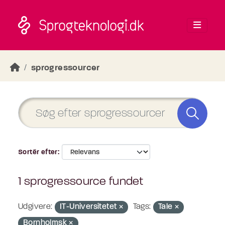
Skip to main content
sprogressourcer
Sortér efter
1 sprogressource fundet
Udgivere:
IT-Universitetet
Tags:
Tale
Bornholmsk