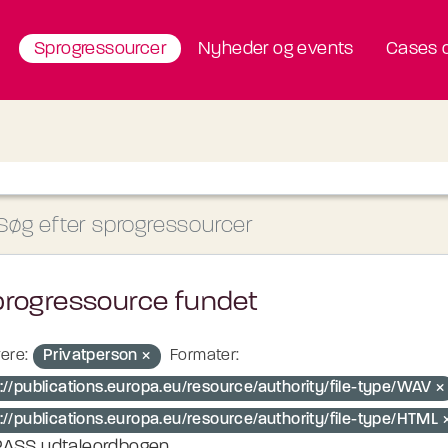
Sprogressourcer
Nyheder og events
Cases o
progressource fundet
ere:
Privatperson
Formater:
p://publications.europa.eu/resource/authority/file-type/WAV
p://publications.europa.eu/resource/authority/file-type/HTML
ASS udtaleordbogen