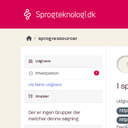
Skip to main content
sprogressourcer
Udgivere
1
Privatperson
1 s
Vis færre Udgivere
Grupper
Udgiv
htt
Der er ingen Grupper der
matcher denne søgning
htt
DanP