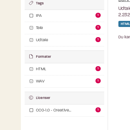
Tags
Udtal
2.232
1
IPA
HTML
1
Tale
Du kan
1
Udtale
Formater
1
HTML
1
WAV
Licenser
1
CC0-1.0 - Creative...