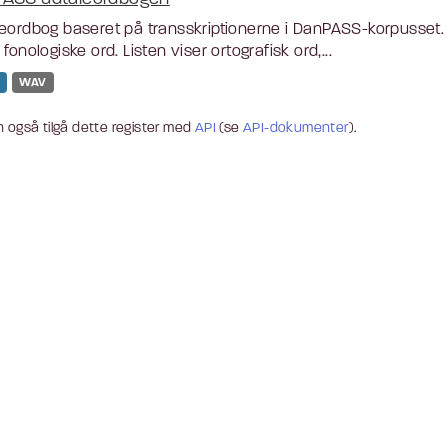
eordbog baseret på transskriptionerne i DanPASS-korpusset. L
 fonologiske ord. Listen viser ortografisk ord,...
WAV
 også tilgå dette register med
API
(se
API-dokumenter
).