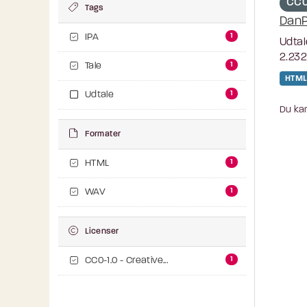
CC0
Tags
DanP
1
IPA
Udtal
2.232
1
Tale
HTML
1
Udtale
Du kan
Formater
1
HTML
1
WAV
Licenser
1
CC0-1.0 - Creative...