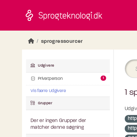
Skip to main content
sprogressourcer
Udgivere
1
Privatperson
1 s
Vis færre Udgivere
Grupper
Udgiv
htt
Der er ingen Grupper der
matcher denne søgning
htt