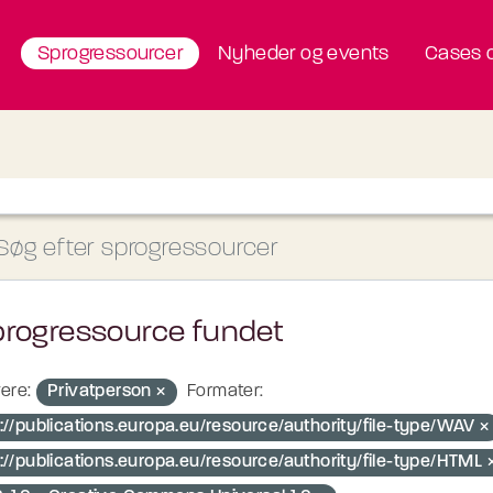
Sprogressourcer
Nyheder og events
Cases o
progressource fundet
ere:
Privatperson
Formater:
p://publications.europa.eu/resource/authority/file-type/WAV
p://publications.europa.eu/resource/authority/file-type/HTML