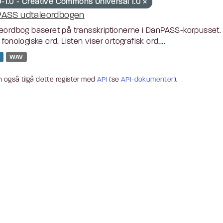
-1.0 - Creative Commons Universal 1.0
ASS udtaleordbogen
eordbog baseret på transskriptionerne i DanPASS-korpusset. L
 fonologiske ord. Listen viser ortografisk ord,...
WAV
 også tilgå dette register med
API
(se
API-dokumenter
).