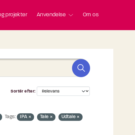
g projekter
Anvendelse
Om os
Sortér efter
Tags:
IPA
Tale
Udtale