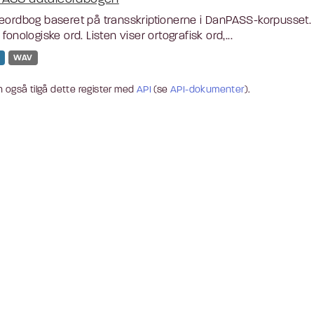
eordbog baseret på transskriptionerne i DanPASS-korpusset. L
 fonologiske ord. Listen viser ortografisk ord,...
WAV
 også tilgå dette register med
API
(se
API-dokumenter
).