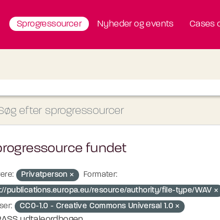
Sprogressourcer
Nyheder og events
Cases o
progressource fundet
ere:
Privatperson
Formater:
p://publications.europa.eu/resource/authority/file-type/WAV
ser:
CC0-1.0 - Creative Commons Universal 1.0
ASS udtaleordbogen