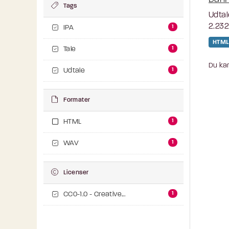
Tags
Udtal
2.232
1
IPA
HTML
1
Tale
Du kan
1
Udtale
Formater
1
HTML
1
WAV
Licenser
1
CC0-1.0 - Creative...