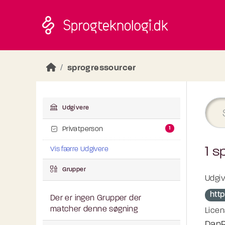
Skip to main content
sprogressourcer
Udgivere
1
Privatperson
1 s
Vis færre Udgivere
Grupper
Udgiv
htt
Der er ingen Grupper der
matcher denne søgning
Licen
DanP