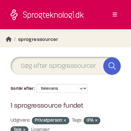
Skip to main content
sprogressourcer
Sortér efter
1 sprogressource fundet
Udgivere:
Privatperson
Tags:
IPA
Tale
Licenser: