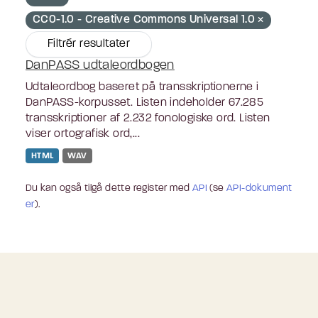
CC0-1.0 - Creative Commons Universal 1.0
Filtrér resultater
DanPASS udtaleordbogen
Udtaleordbog baseret på transskriptionerne i
DanPASS-korpusset. Listen indeholder 67.285
transskriptioner af 2.232 fonologiske ord. Listen
viser ortografisk ord,...
HTML
WAV
Du kan også tilgå dette register med
API
(se
API-dokument
er
).