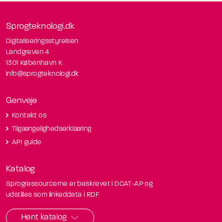
Sprogteknologi.dk
Digitaliseringsstyrelsen
Landgreven 4
1301 København K
info@sprogteknologi.dk
Genveje
Kontakt os
Tilgængelighedserklæring
API guide
Katalog
Sprogressourcerne er beskrevet i DCAT-AP og
udstilles som linkeddata i RDF
Hent katalog