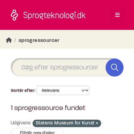
Skip to main content
sprogressourcer
Sortér efter
1 sprogressource fundet
Udgivere:
Statens Museum for Kunst
Filtrér resultater