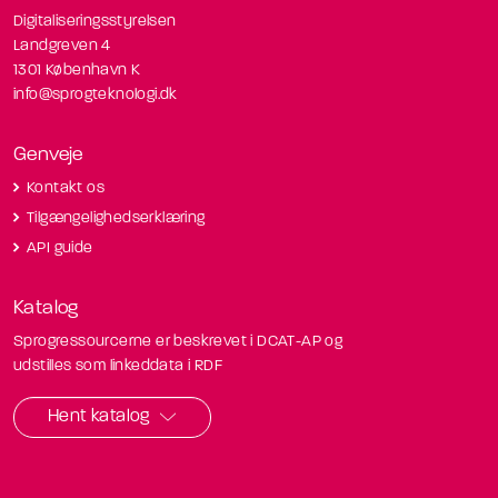
Digitaliseringsstyrelsen
Landgreven 4
1301 København K
info@sprogteknologi.dk
Genveje
Kontakt os
Tilgængelighedserklæring
API guide
Katalog
Sprogressourcerne er beskrevet i DCAT-AP og
udstilles som linkeddata i RDF
Hent katalog