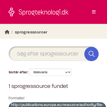
Skip to main content
sprogressourcer
Sortér efter
1 sprogressource fundet
Formater:
http://publications.europa.eu/resource/authority/file-