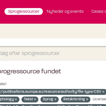
Sprogressourcer
Nyheder og events
Cases o
progressource fundet
ter:
://publications.europa.eu/resource/authority/file-type/CSV
phology
Tekst
Sprog
Retskrivning
License