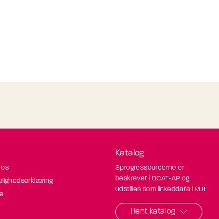
Katalog
 os
Sprogressourcerne er
beskrevet i DCAT-AP og
elighedserklæring
udstilles som linkeddata i RDF
de
Hent katalog