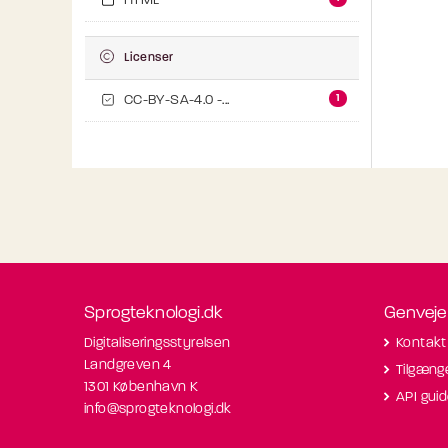
HTML
Licenser
1
CC-BY-SA-4.0 -...
Sprogteknologi.dk
Genveje
Digitaliseringsstyrelsen
Kontakt
Landgreven 4
Tilgæng
1301 København K
API gui
info@sprogteknologi.dk