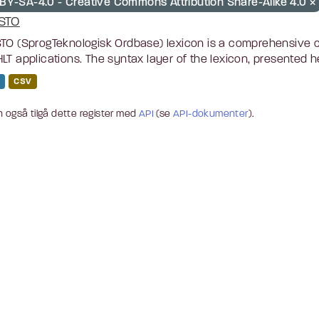
BY-SA-4.0 - Creative Commons Attribution Share-Alike 4.0
STO
TO (SprogTeknologisk Ordbase) lexicon is a comprehensive c
LT applications. The syntax layer of the lexicon, presented he
CSV
 også tilgå dette register med
API
(se
API-dokumenter
).