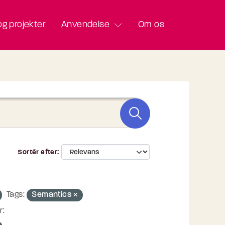
g projekter
Anvendelse
Om os
Sortér efter
Tags:
Semantics
r: