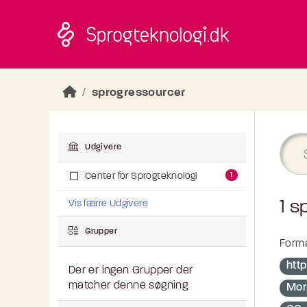
Skip to main content
sprogressourcer
Udgivere
1
Center for Sprogteknologi
1 s
Vis færre Udgivere
Grupper
Forma
http
Der er ingen Grupper der
matcher denne søgning
Mor