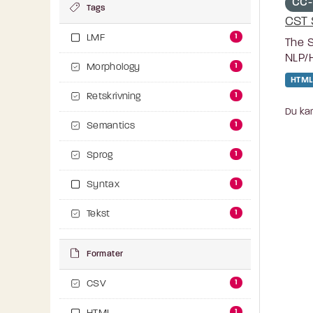
CC-
Tags
CST 
1
LMF
The S
NLP/H
1
Morphology
HTML
1
Retskrivning
Du kan
1
Semantics
1
Sprog
1
Syntax
1
Tekst
Formater
1
CSV
1