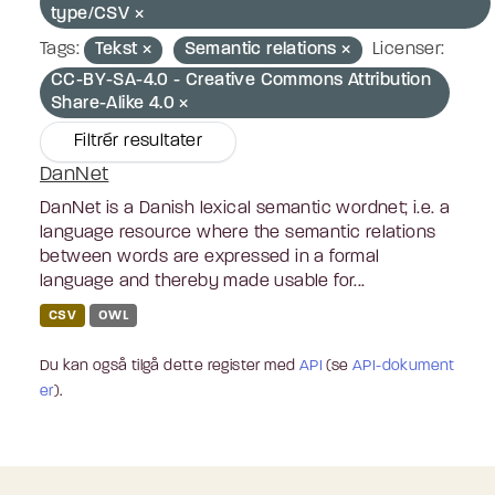
type/CSV
Tags:
Tekst
Semantic relations
Licenser:
CC-BY-SA-4.0 - Creative Commons Attribution
Share-Alike 4.0
Filtrér resultater
DanNet
DanNet is a Danish lexical semantic wordnet; i.e. a
language resource where the semantic relations
between words are expressed in a formal
language and thereby made usable for...
CSV
OWL
Du kan også tilgå dette register med
API
(se
API-dokument
er
).