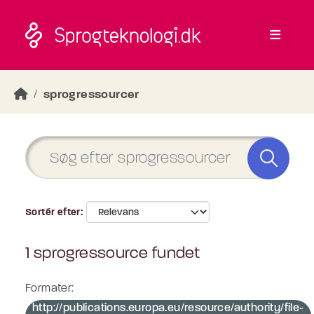
Skip to main content
sprogressourcer
Sortér efter
1 sprogressource fundet
Formater:
http://publications.europa.eu/resource/authority/file-