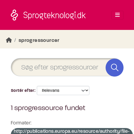
Skip to main content
sprogressourcer
Sortér efter
1 sprogressource fundet
Formater:
http://publications.europa.eu/resource/authority/file-