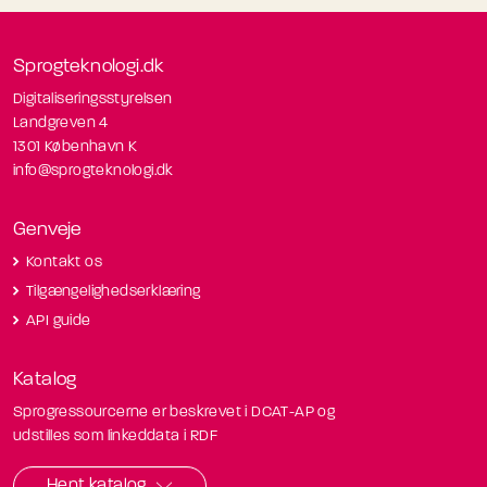
Sprogteknologi.dk
Digitaliseringsstyrelsen
Landgreven 4
1301 København K
info@sprogteknologi.dk
Genveje
Kontakt os
Tilgængelighedserklæring
API guide
Katalog
Sprogressourcerne er beskrevet i DCAT-AP og
udstilles som linkeddata i RDF
Hent katalog