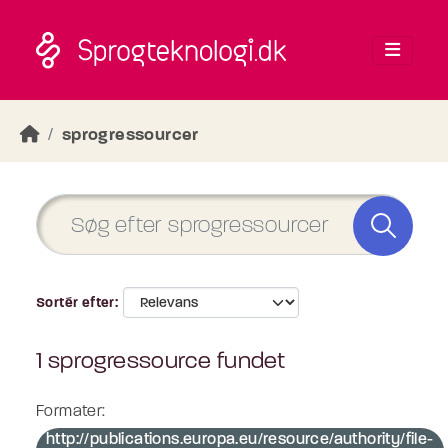
Skip to main content
sprogressourcer
Sortér efter
1 sprogressource fundet
Formater:
http://publications.europa.eu/resource/authority/file-