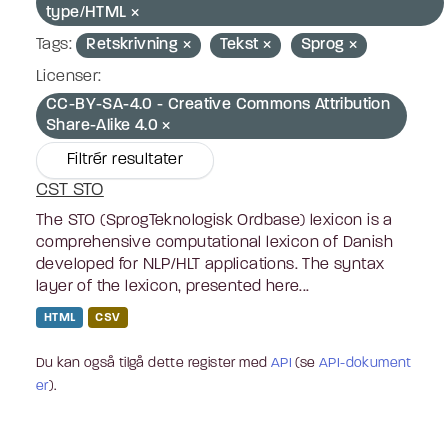
type/HTML
Tags:
Retskrivning
Tekst
Sprog
Licenser:
CC-BY-SA-4.0 - Creative Commons Attribution
Share-Alike 4.0
Filtrér resultater
CST STO
The STO (SprogTeknologisk Ordbase) lexicon is a
comprehensive computational lexicon of Danish
developed for NLP/HLT applications. The syntax
layer of the lexicon, presented here...
HTML
CSV
Du kan også tilgå dette register med
API
(se
API-dokument
er
).