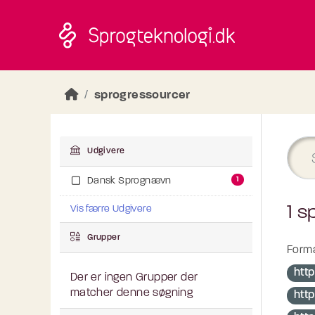
Skip to main content
sprogressourcer
Udgivere
1
Dansk Sprognævn
1 s
Vis færre Udgivere
Grupper
Forma
htt
Der er ingen Grupper der
matcher denne søgning
http