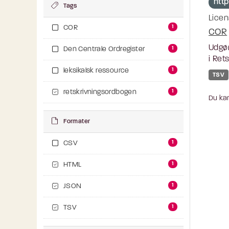
http
Tags
Licen
1
COR
COR
Udgør
1
Den Centrale Ordregister
i Ret
1
leksikalsk ressource
TSV
1
retskrivningsordbogen
Du kan
Formater
1
CSV
1
HTML
1
JSON
1
TSV