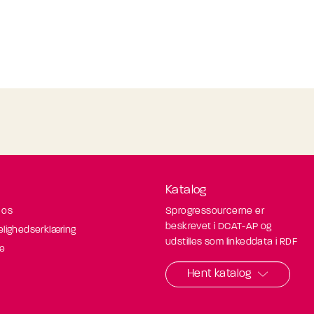
Katalog
 os
Sprogressourcerne er
beskrevet i DCAT-AP og
elighedserklæring
udstilles som linkeddata i RDF
de
Hent katalog