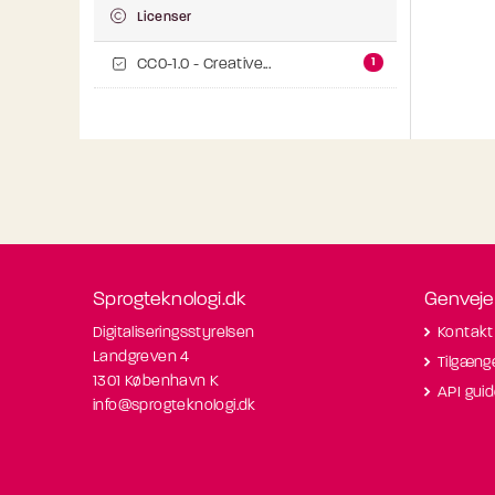
Licenser
1
CC0-1.0 - Creative...
Sprogteknologi.dk
Genveje
Digitaliseringsstyrelsen
Kontakt
Landgreven 4
Tilgæng
1301 København K
API gui
info@sprogteknologi.dk