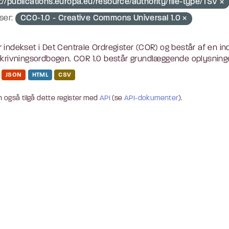
://publications.europa.eu/resource/authority/file-type/TSV
ser:
CC0-1.0 - Creative Commons Universal 1.0
 indekset i Det Centrale Ordregister (COR) og består af en i
skrivningsordbogen. COR 1.0 består grundlæggende oplysninger
JSON
HTML
CSV
 også tilgå dette register med
API
(se
API-dokumenter
).