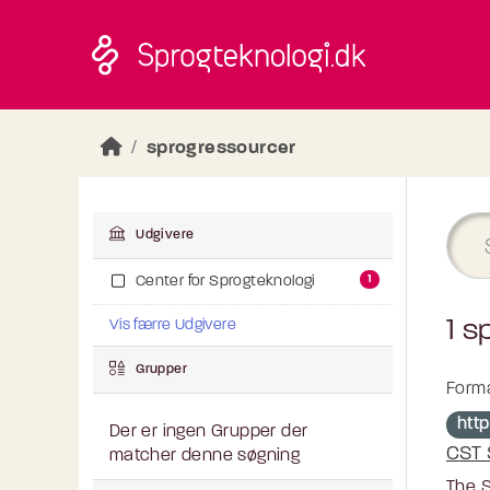
Skip to main content
sprogressourcer
Udgivere
1
Center for Sprogteknologi
1 s
Vis færre Udgivere
Grupper
Forma
htt
Der er ingen Grupper der
CST 
matcher denne søgning
The S