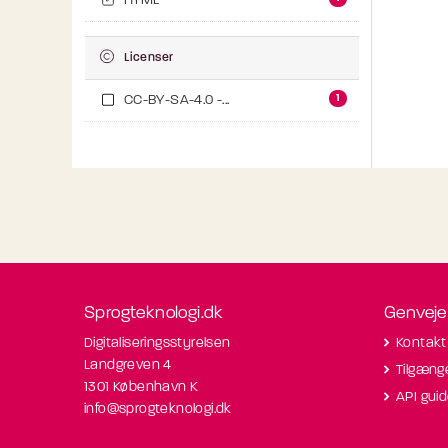
HTML
Licenser
1
CC-BY-SA-4.0 -...
Sprogteknologi.dk
Genveje
Digitaliseringsstyrelsen
Kontakt
Landgreven 4
Tilgæng
1301 København K
API gui
info@sprogteknologi.dk