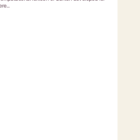
re...