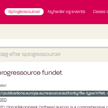
Sprogressourcer
Nyheder og events
Cases o
progressource fundet
ter:
p://publications.europa.eu/resource/authority/file-type/HTML
STO
TO (SprogTeknologisk Ordbase) lexicon is a comprehensive c