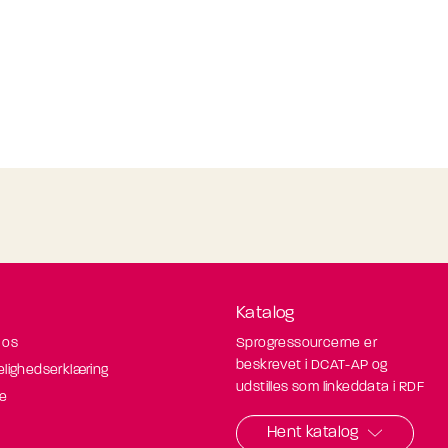
Katalog
 os
Sprogressourcerne er
beskrevet i DCAT-AP og
elighedserklæring
udstilles som linkeddata i RDF
de
Hent katalog