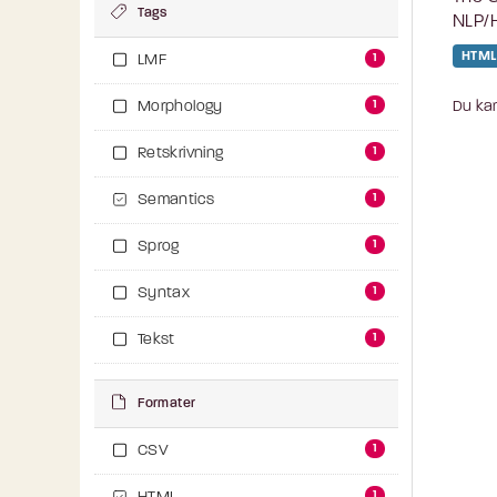
Tags
NLP/H
HTML
1
LMF
1
Du kan
Morphology
1
Retskrivning
1
Semantics
1
Sprog
1
Syntax
1
Tekst
Formater
1
CSV
1