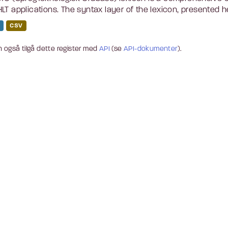
LT applications. The syntax layer of the lexicon, presented he
CSV
 også tilgå dette register med
API
(se
API-dokumenter
).