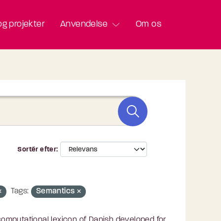
g projekter
Anvendelse
Om os
Sortér efter
Tags:
Semantics
omputational lexicon of Danish developed for