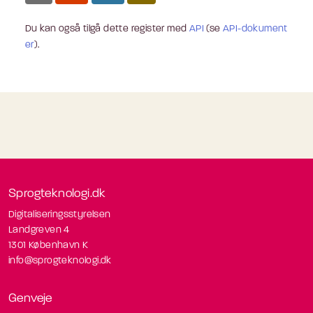
Du kan også tilgå dette register med
API
(se
API-dokument
er
).
Sprogteknologi.dk
Digitaliseringsstyrelsen
Landgreven 4
1301 København K
info@sprogteknologi.dk
Genveje