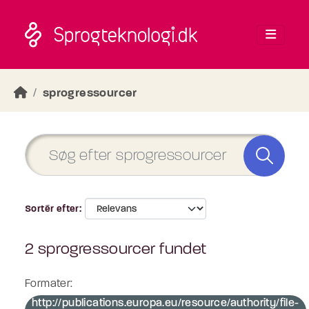
Skip to main content
sprogressourcer
Sortér efter
2 sprogressourcer fundet
Formater:
http://publications.europa.eu/resource/authority/file-