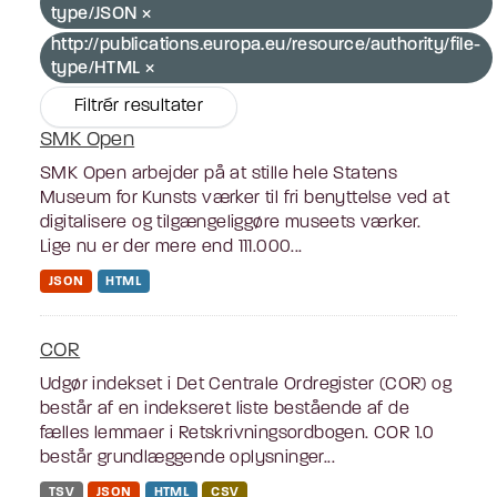
type/JSON
http://publications.europa.eu/resource/authority/file-
type/HTML
Filtrér resultater
SMK Open
SMK Open arbejder på at stille hele Statens
Museum for Kunsts værker til fri benyttelse ved at
digitalisere og tilgængeliggøre museets værker.
Lige nu er der mere end 111.000...
JSON
HTML
COR
Udgør indekset i Det Centrale Ordregister (COR) og
består af en indekseret liste bestående af de
fælles lemmaer i Retskrivningsordbogen. COR 1.0
består grundlæggende oplysninger...
TSV
JSON
HTML
CSV