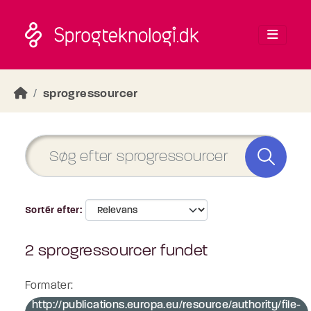
Skip to main content
sprogressourcer
Sortér efter
2 sprogressourcer fundet
Formater:
http://publications.europa.eu/resource/authority/file-