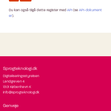
Du kan også tilgå dette register med
API
(se
API-dokument
er
).
Sprogteknologi.dk
Digitaliseringsstyrelsen
Landgreven 4
1301 København K
info@sprogteknologi.dk
Genveje